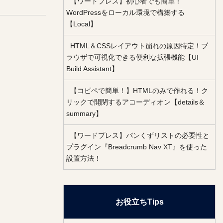
【ワードプレス】初心者でも簡単！
WordPressをローカル環境で構築する
【Local】
HTML＆CSSレイアウト崩れの原因特定！ブ
ラウザで可視化できる便利な拡張機能【UI
Build Assistant】
【コピペで簡単！】HTMLのみで作れる！ク
リックで開閉するアコーディオン【details＆
summary】
【ワードプレス】パンくずリストの必要性と
プラグイン『Breadcrumb Nav XT』を使った
設置方法！
お役立ちTips