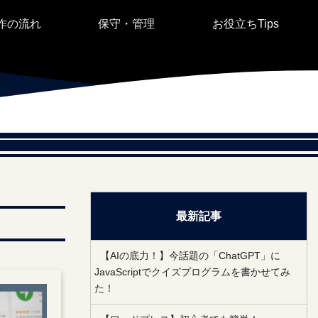
作の流れ
保守・管理
お役立ちTips
最新記事
【AIの底力！】今話題の「ChatGPT」に
JavaScriptでクイズプログラムを書かせてみ
た！