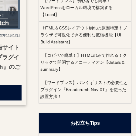
【ワードプレス】初心者でも簡単！
WordPressをローカル環境で構築する
【Local】
HTML＆CSSレイアウト崩れの原因特定！ブ
ラウザで可視化できる便利な拡張機能【UI
22年11月12日
Build Assistant】
語サイト
【コピペで簡単！】HTMLのみで作れる！ク
プラグイ
リックで開閉するアコーディオン【details＆
tch』のご
summary】
【ワードプレス】パンくずリストの必要性と
プラグイン『Breadcrumb Nav XT』を使った
設置方法！
お役立ちTips