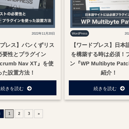
2022年11月20日
WordPress
20
プレス】パンくずリス
【ワードプレス】日本
必要性とプラグイン
を構築する時は必須！
dcrumb Nav XT』を使
ン『WP Multibyte Pa
った設置方法！
紹介！
続きを読む
続きを読む
3
2
3
»
1