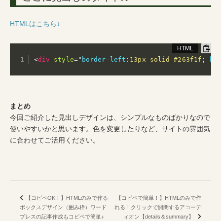
HTMLはこちら↓
<
div
style
="
border-left
:
13px solid #263f1f
;
bo
まとめ
今回ご紹介した見出しデザインは、シンプルなものばかりなので
使いやすいかと思います。色を変更したりなど、サイトの雰囲気
に合わせてご活用ください。
【コピペOK！】HTMLのみで作る
【コピペで簡単！】HTMLのみで作
ボックスデザイン（囲み枠）ワード
れる！クリックで開閉するアコーデ
プレスの記事作成もコピペで簡単♪
ィオン【details＆summary】