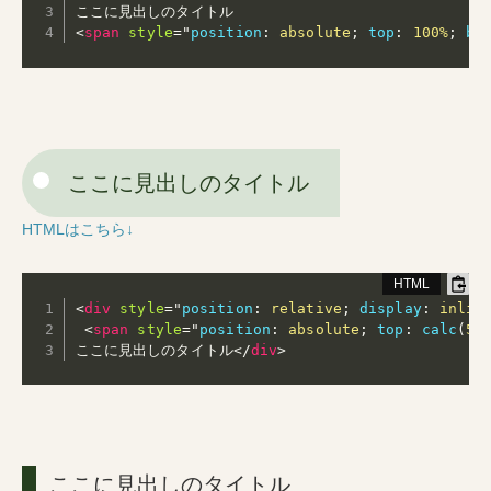
<
span
style
="
position
:
 absolute
;
top
:
 100%
;
bo
ここに見出しのタイトル
HTMLはこちら↓
<
div
style
="
position
:
 relative
;
display
:
 inlin
<
span
style
="
position
:
 absolute
;
top
:
calc
(
50
ここに見出しのタイトル
</
div
>
ここに見出しのタイトル