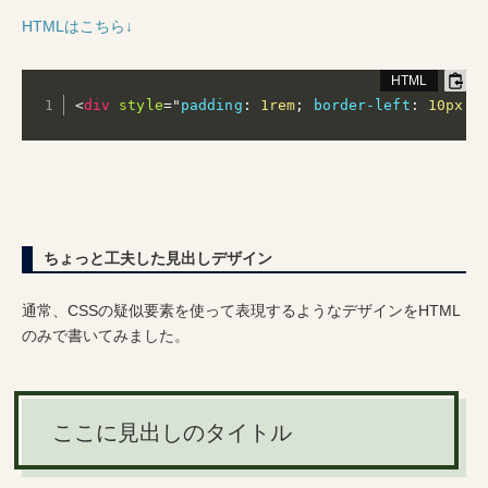
HTMLはこちら↓
<
div
style
="
padding
:
 1rem
;
border-left
:
 10px d
ちょっと工夫した見出しデザイン
通常、CSSの疑似要素を使って表現するようなデザインをHTML
のみで書いてみました。
ここに見出しのタイトル