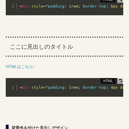
<
div
style
="
padding
:
 1rem
;
border-top
:
 6px dou
ここに見出しのタイトル
HTMLはこちら↓
<
div
style
="
padding
:
 1rem
;
border-top
:
 4px dot
背景色を付けた見出しデザイン