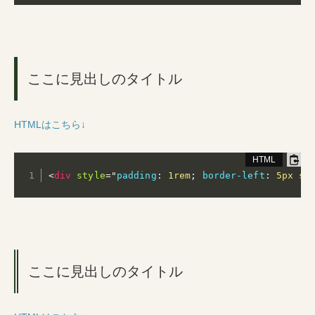
ここに見出しのタイトル
HTMLはこちら↓
<
div
style
="
padding
:
 1rem
;
border-left
:
 5px so
ここに見出しのタイトル