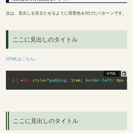
次は、見出しを目立たせるように背景色を付けたパターンです。
ここに見出しのタイトル
HTMLはこちら↓
<
div
style
="
padding
:
 1rem
;
border-left
:
 8px so
ここに見出しのタイトル