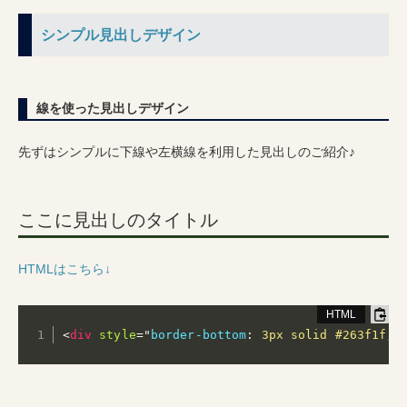
シンプル見出しデザイン
線を使った見出しデザイン
先ずはシンプルに下線や左横線を利用した見出しのご紹介♪
ここに見出しのタイトル
HTMLはこちら↓
<
div
style
="
border-bottom
:
 3px solid #263f1f
;