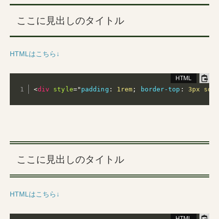
ここに見出しのタイトル
HTMLはこちら↓
<
div
style
="
padding
:
 1rem
;
border-top
:
 3px sol
ここに見出しのタイトル
HTMLはこちら↓