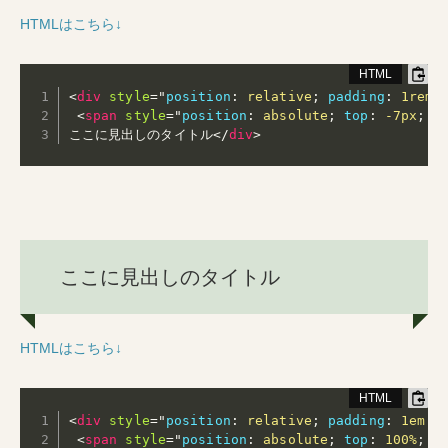
HTMLはこちら↓
<
div
style
="
position
:
 relative
;
padding
:
 1rem 
<
span
style
="
position
:
 absolute
;
top
:
 -7px
;
l
ここに見出しのタイトル
</
div
>
ここに見出しのタイトル
HTMLはこちら↓
<
div
style
="
position
:
 relative
;
padding
:
 1em 2
<
span
style
="
position
:
 absolute
;
top
:
 100%
;
b