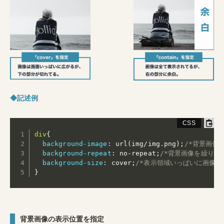
◆記述例
div
{
background-image
:
url(img/img.png)
;
/*背景画像を
background-repeat
:
 no-repeat
;
/*背景画像を繰り返
background-size
:
 cover
;
/*表示領域いっぱいに画像を
}
背景画像の表示位置を指定