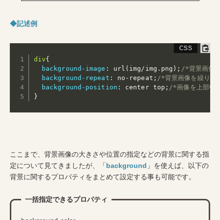
◆記述例
div
{
background-image
:
url(img/img.png)
;
/*背景画像を
background-repeat
:
 no-repeat
;
/*背景画像を繰り返
background-position
:
 center top
;
/*画像を上部中
}
ここまで、背景画像の大きさや位置の指定などの背景に関する指
定について見てきましたが、「
background
」を使えば、以下の
背景に関するプロパティをまとめて設定する事も可能です。
一括指定できるプロパティ