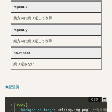
repeat-x
横方向に繰り返して表示
repeat-y
縦方向に繰り返して表示
no-repeat
繰り返さない
◆記述例
body
{
background-image
:
url(img/img.png)
;
/*背景画像を