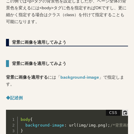
この例では<p>タグの背景色を設定しましたが、ページ全体の背
景色を変えるには<body>タグに色を指定すればOKですし、更に
細かく指定する場合はクラス（class）を付けて指定することも
可能になります。
背景に画像を適用してみよう
背景に画像を適用してみよう
背景に画像を適用する
には「
background-image
」で指定しま
す。
◆記述例
body
{
background-image
:
url(img/img.png)
;
/*背景画像を
}