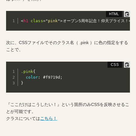
<
h1
class
=
"
pink
"
>
オープン5周年記念！仰天プライス！
</
次に、CSSファイルでそのクラス名（ .pink ）に色の指定をする
ことで、
.pink
{
color
:
 #f9719d
;
}
『ここだけはこうしたい！』という箇所のみCSSを反映させるこ
とが可能です。
クラスについては
こちら！