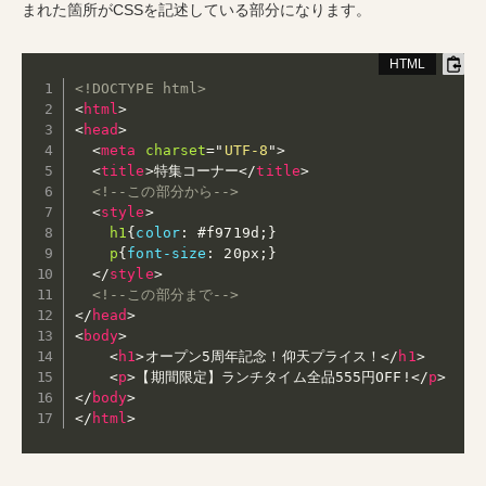
まれた箇所がCSSを記述している部分になります。
<!DOCTYPE html>
<
html
>
<
head
>
<
meta
charset
=
"
UTF-8
"
>
<
title
>
特集コーナー
</
title
>
<!--この部分から-->
<
style
>
h1
{
color
:
 #f9719d
;
}
p
{
font-size
:
 20px
;
}
</
style
>
<!--この部分まで-->
</
head
>
<
body
>
<
h1
>
オープン5周年記念！仰天プライス！
</
h1
>
<
p
>
【期間限定】ランチタイム全品555円OFF!
</
p
>
</
body
>
</
html
>