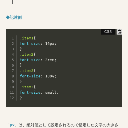
◆記述例
.item1
{
font-size
:
 16px
;
}
.item2
{
font-size
:
 2rem
;
}
.item3
{
font-size
:
 100%
;
}
.item3
{
font-size
:
 small
;
}
「
px
」は、絶対値として設定されるので指定した文字の大きさ