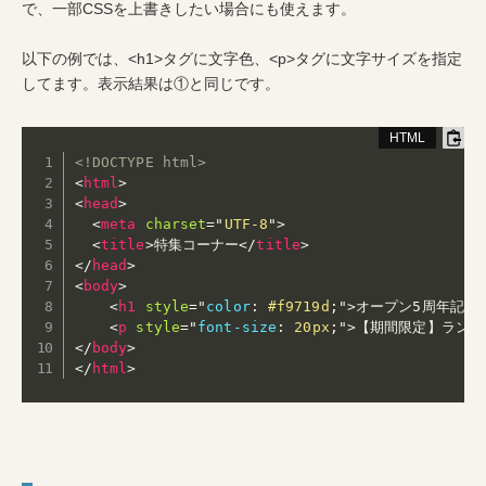
で、一部CSSを上書きしたい場合にも使えます。
以下の例では、<h1>タグに文字色、<p>タグに文字サイズを指定
してます。表示結果は①と同じです。
<!DOCTYPE html>
<
html
>
<
head
>
<
meta
charset
=
"
UTF-8
"
>
<
title
>
特集コーナー
</
title
>
</
head
>
<
body
>
<
h1
style
="
color
:
 #f9719d
;
"
>
オープン5周年記念
<
p
style
="
font-size
:
 20px
;
"
>
【期間限定】ランチタ
</
body
>
</
html
>