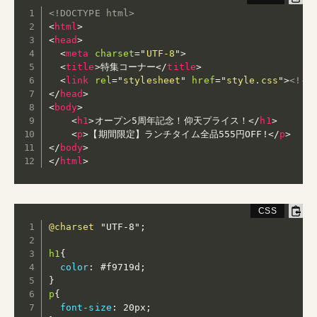
<!DOCTYPE html>
<
html
>
<
head
>
<
meta
charset
=
"
UTF-8
"
>
<
title
>
特集コーナー
</
title
>
<
link
rel
=
"
stylesheet
"
href
=
"
style.css
"
>
<!-
</
head
>
<
body
>
<
h1
>
オープン5周年記念！仰天プライス！
</
h1
>
<
p
>
【期間限定】ランチタイム全品555円OFF!
</
p
>
</
body
>
</
html
>
@charset
"UTF-8"
;
h1
{
color
:
 #f9719d
;
}
p
{
font-size
:
 20px
;