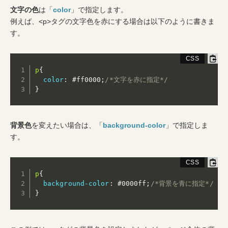
文字の色
は「
color
」で指定します。
例えば、<p>タグの文字色を赤にする場合は以下のように書きま
す。
p
{
color
:
 #ff0000
;
/*文字を赤に指定*/
}
背景色
を変えたい場合は、「
background-color
」で指定しま
す。
p
{
background-color
:
 #0000ff
;
/*背景を青に指定*/
}