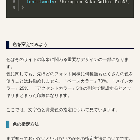
font-family
:
'Hiragino Kaku Gothic ProN'
,
'ヒ
}
色を変えてみよう
色はそのサイトの印象に関わる重要なデザインの一部になりま
す。
色に関しても、先ほどのフォント同様に何種類もたくさんの色を
使うことはお勧めしません。「ベースカラー」70%、「メインカ
ラー」25%、「アクセントカラー」5％の割合で構成するとスッ
キリまとまった印象になります。
ここでは、文字色と背景色の指定について見ていきます。
色の指定方法
まず知っておかないといけないのが色の指定方法についてです。