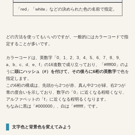
「red」「white」などの決められた色の名前で指定。
どの方法を使ってもいいのですが、一般的にはカラーコードで指
定することが多いです。
カラーコードは、英数字「0、1、2、3、4、5、6、7、8、9、
a、b、c、d、e、f」の16進数で成り立っており、「#ffff00」のよ
うに
頭にハッシュ（#）を付けて、その後ろに6桁の英数字
で色を
指定します。
この6桁の構成は、先頭から2つが赤、真ん中2つが緑、右2つが
青の度合いを示しており、数字の「0」に近くなる程暗くなり、
アルファベットの「f」に近くなる程明るくなります。
ちなみに黒は「#000000」、白は「#ffffff」です。
文字色と背景色を変えてみよう