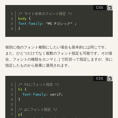
/* サイト全体のフォント指定 */
body
{
font-family
:
"MS Pゴシック"
;
}
個別に他のフォント種類にしたい場合も基本的には同じです。
また、ひとつだけでなく複数のフォント指定も可能です。その場
合、フォントの種類をカンマ ( , ) で区切って指定しますが、先に
指定したものから順番に適用されます。
/* h1にフォント指定 */
h1
{
font-family
:
 serif
;
}
/* pにフォント指定 */
p
{